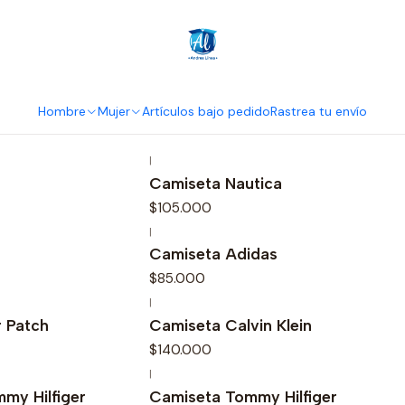
Inicio
Hombre
Camisetas
Camisetas
Hombre
Mujer
Artículos bajo pedido
Rastrea tu envío
|
Camiseta Nautica
$105.000
|
Camiseta Adidas
$85.000
|
 Patch
Camiseta Calvin Klein
$140.000
|
mmy Hilfiger
Camiseta Tommy Hilfiger