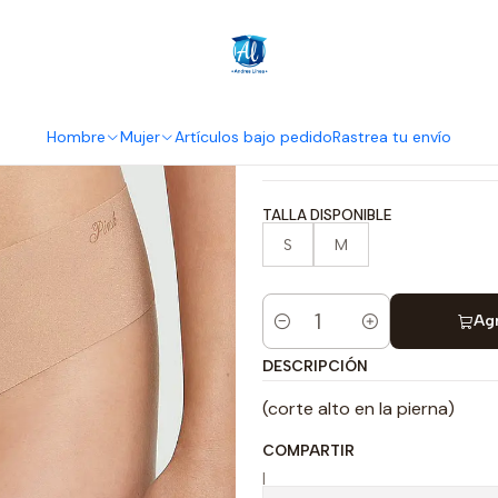
Inicio
PINK Panty tipo tanga sin costuras de tiro alto
PINK Panty tip
alto
Hombre
Mujer
Artículos bajo pedido
Rastrea tu envío
TALLA DISPONIBLE
S
M
Agr
Cantidad
DESCRIPCIÓN
(corte alto en la pierna)
COMPARTIR
|