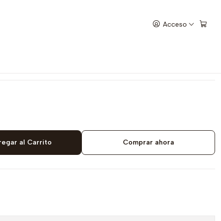
Acceso
o tanga sin costuras de tiro
egar al Carrito
Comprar ahora