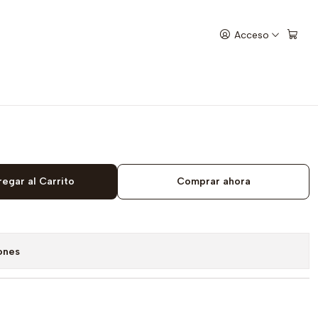
Acceso
ica
egar al Carrito
Comprar ahora
ones